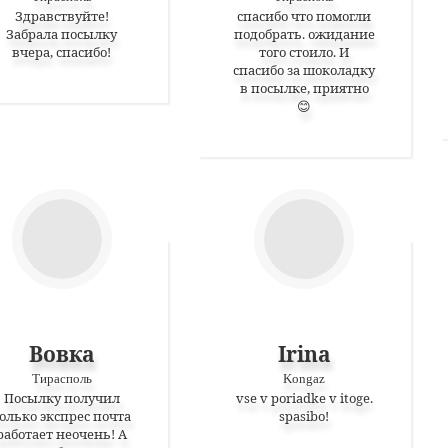
Здравствуйте!
спасибо что помогли
Забрала посылку
подобрать. ожидание
вчера, спасибо!
того стоило. И
спасибо за шоколадку
в посылке, приятно
😊
Вовка
Irina
Тирасполь
Kongaz
Посылку получил
vse v poriadke v itoge.
олько экспрес почта
spasibo!
работает неочень! А