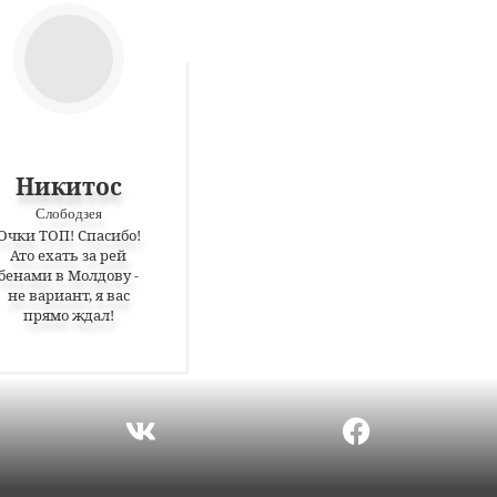
Никитос
Слободзея
Очки ТОП! Спасибо!
Ато ехать за рей
бенами в Молдову -
не вариант, я вас
прямо ждал!