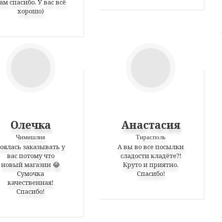
ам спасибо. У вас всё
хорошо)
Олечка
Анастасия
Чимишлия
Тирасполь
оялась заказывать у
А вы во все посылки
вас потому что
сладости кладёте?!
новый магазин 😂
Круто и приятно.
Сумочка
Спасибо!
качественная!
Спасибо!