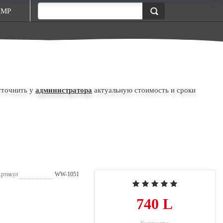
ПМР
уточнить у
администратора
актуальную стоимость и сроки
ртикул
WW-1051
740 L