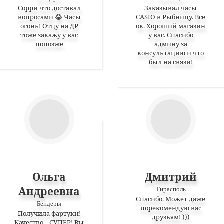
Сорри что доставал
Заказывал часы
вопросами 😂 Часы
CASIO в Рыбницу. Всё
огонь! Отцу на ДР
ок. Хороший магазин
тоже закажу у вас
у вас. Спасибо
попозже
админу за
консультацию и что
был на связи!
Ольга
Дмитрий
Андреевна
Тирасполь
Спасибо. Может даже
Бендеры
порекомендую вас
Получила фартуки!
друзьям! )))
Качество – СУПЕР! Вы