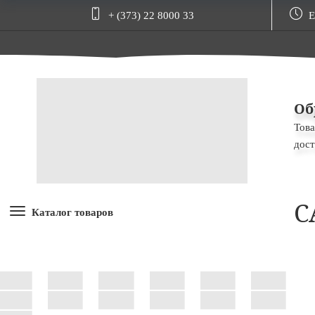
+ (373) 22 8000 33
Е
Об
Това
дост
C
Каталог товаров