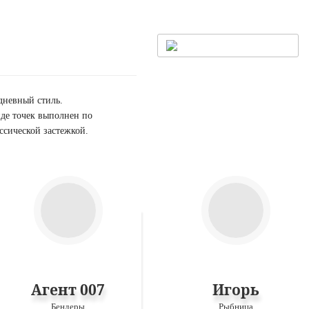
дневный стиль.
иде точек выполнен по
ссической застежкой.
Агент 007
Игорь
Бендеры
Рыбница