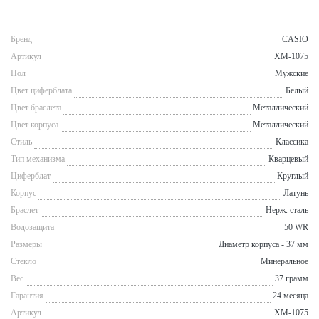
Бренд
CASIO
Артикул
XM-1075
Пол
Мужские
Цвет циферблата
Белый
Цвет браслета
Металлический
Цвет корпуса
Металлический
Стиль
Классика
Тип механизма
Кварцевый
Циферблат
Круглый
Корпус
Латунь
Браслет
Нерж. сталь
Водозащита
50 WR
Размеры
Диаметр корпуса - 37 мм
Стекло
Минеральное
Вес
37 грамм
Гарантия
24 месяца
Артикул
XM-1075