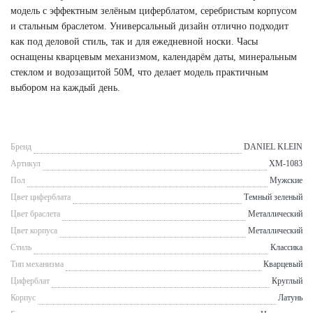
модель с эффектным зелёным циферблатом, серебристым корпусом
и стальным браслетом. Универсальный дизайн отлично подходит
как под деловой стиль, так и для ежедневной носки. Часы
оснащены кварцевым механизмом, календарём даты, минеральным
стеклом и водозащитой 50M, что делает модель практичным
выбором на каждый день.
Бренд
DANIEL KLEIN
Артикул
XM-1083
Пол
Мужские
Цвет циферблата
Темный зеленый
Цвет браслета
Металлический
Цвет корпуса
Металлический
Стиль
Классика
Тип механизма
Кварцевый
Циферблат
Круглый
Корпус
Латунь