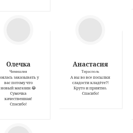
Олечка
Анастасия
Чимишлия
Тирасполь
оялась заказывать у
А вы во все посылки
вас потому что
сладости кладёте?!
новый магазин 😂
Круто и приятно.
Сумочка
Спасибо!
качественная!
Спасибо!