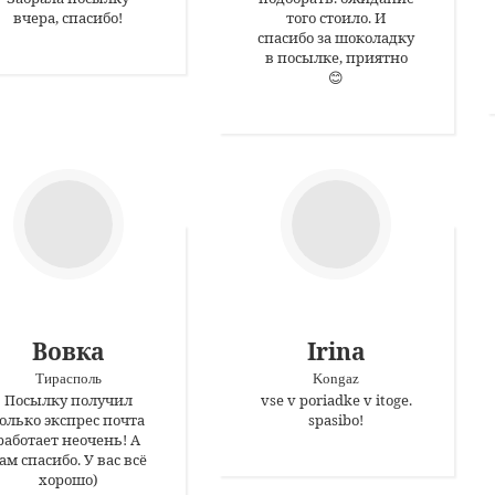
вчера, спасибо!
того стоило. И
спасибо за шоколадку
в посылке, приятно
😊
Вовка
Irina
Тирасполь
Kongaz
Посылку получил
vse v poriadke v itoge.
олько экспрес почта
spasibo!
работает неочень! А
ам спасибо. У вас всё
хорошо)