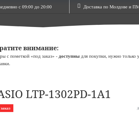
едневно с 09:00 до 20:00
Доставка по Молдове и П
ратите внимание:
ры с пометкой «под заказ» -
доступны
для покупки, нужно только 
авки.
ASIO LTP-1302PD-1A1
 заказ
А