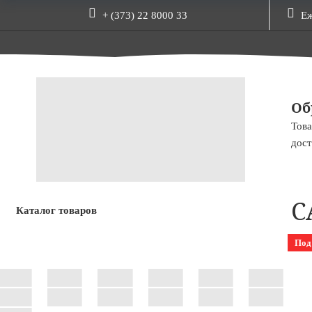
+ (373) 22 8000 33
Еж
Об
Това
дост
C
Каталог товаров
Под