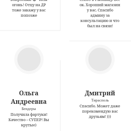
огонь! Отцу на ДР
ок. Хороший магазин
тоже закажу у вас
у вас. Спасибо
попозже
админу за
консультацию и что
был на связи!
Ольга
Дмитрий
Андреевна
Тирасполь
Спасибо. Может даже
Бендеры
порекомендую вас
Получила фартуки!
друзьям! )))
Качество – СУПЕР! Вы
крутые)