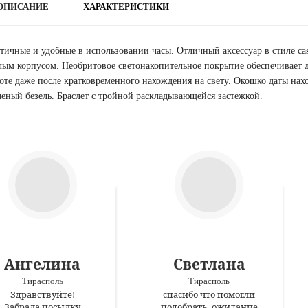
ОПИСАНИЕ
ХАРАКТЕРИСТИКИ
тичные и удобные в использовании часы. Отличный аксессуар в стиле casu
лым корпусом. Необритовое светонакопительное покрытие обеспечивает 
оте даже после кратковременного нахождения на свету. Окошко даты нахо
еный безель. Браслет с тройной раскладывающейся застежкой.
Ангелина
Светлана
Тирасполь
Тирасполь
Здравствуйте!
спасибо что помогли
Забрала посылку
подобрать. ожидание