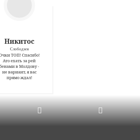
Никитос
Слободзея
Очки ТОП! Спасибо!
Ато ехать за рей
бенами в Молдову -
не вариант, я вас
прямо ждал!