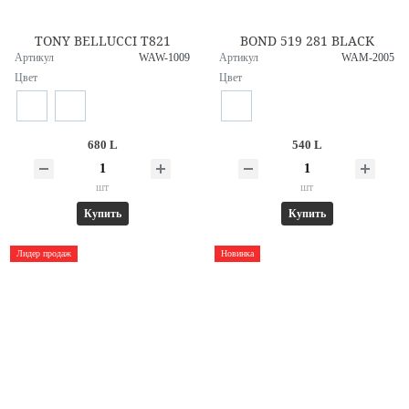
TONY BELLUCCI T821
BOND 519 281 BLACK
Артикул
WAW-1009
Артикул
WAM-2005
Цвет
Цвет
680 L
540 L
шт
шт
Купить
Купить
Лидер продаж
Новинка