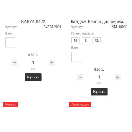
KARYA 0472
Бандаж Beoma для беременных | После беременности
Артикул
WAM-2001
Артикул
XM-10039
Цвет
Размер одежды
M
L
XL
Цвет
620 L
шт
950 L
Купить
шт
Купить
Новинка
Лидер продаж